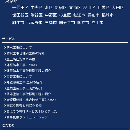
東京都
千代田区
中央区
港区
新宿区
文京区
品川区
目黒区
大田区
世田谷区
渋谷区
中野区
杉並区
狛江市
調布市
稲城市
府中市
武蔵野市
三鷹市
国分寺市
国立市
立川市
サービス
防水工事について
防水工事仕様別工程の紹介
屋上高圧洗浄と点検
外壁防水工事について
外壁防水工事仕様別工程の紹介
塗装工事について
外壁塗装工事 工程の紹介
屋根塗装工事 工程の紹介
鉄部塗装工事仕様別工程の紹介
大規模修繕・総合改修工事について
雨漏り調査＆雨漏り補修
あえての有料サービス！始めました
簡易見積りシミュレーション
こだわり