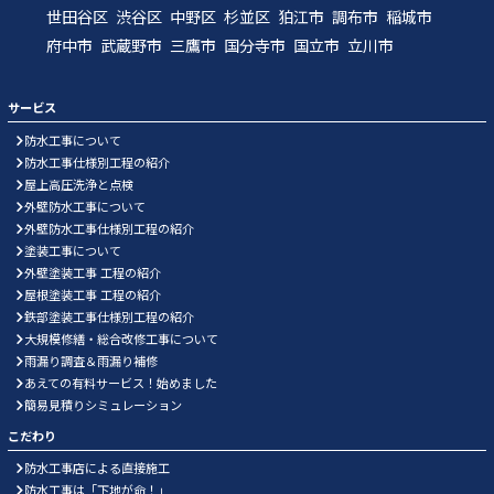
世田谷区
渋谷区
中野区
杉並区
狛江市
調布市
稲城市
府中市
武蔵野市
三鷹市
国分寺市
国立市
立川市
サービス
防水工事について
防水工事仕様別工程の紹介
屋上高圧洗浄と点検
外壁防水工事について
外壁防水工事仕様別工程の紹介
塗装工事について
外壁塗装工事 工程の紹介
屋根塗装工事 工程の紹介
鉄部塗装工事仕様別工程の紹介
大規模修繕・総合改修工事について
雨漏り調査＆雨漏り補修
あえての有料サービス！始めました
簡易見積りシミュレーション
こだわり
防水工事店による直接施工
防水工事は「下地が命！」