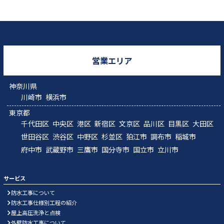
営業エリア
神奈川県
川崎市
横浜市
東京都
千代田区
中央区
港区
新宿区
文京区
品川区
目黒区
大田区
世田谷区
渋谷区
中野区
杉並区
狛江市
調布市
稲城市
府中市
武蔵野市
三鷹市
国分寺市
国立市
立川市
サービス
防水工事について
防水工事仕様別工程の紹介
屋上高圧洗浄と点検
外壁防水工事について