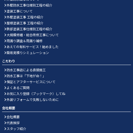
外壁防水工事仕様別工程の紹介
塗装工事について
外壁塗装工事 工程の紹介
屋根塗装工事 工程の紹介
鉄部塗装工事仕様別工程の紹介
大規模修繕・総合改修工事について
雨漏り調査＆雨漏り補修
あえての有料サービス！始めました
簡易見積りシミュレーション
こだわり
防水工事店による直接施工
防水工事は「下地が命！」
保証とアフターサービスについて
よくあるご質問
お気に入り登録（ブックマーク）してね
外装リフォームで失敗しないために
会社概要
会社概要
代表挨拶
スタッフ紹介