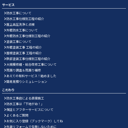
サービス
防水工事について
防水工事仕様別工程の紹介
屋上高圧洗浄と点検
外壁防水工事について
外壁防水工事仕様別工程の紹介
塗装工事について
外壁塗装工事 工程の紹介
屋根塗装工事 工程の紹介
鉄部塗装工事仕様別工程の紹介
大規模修繕・総合改修工事について
雨漏り調査＆雨漏り補修
あえての有料サービス！始めました
簡易見積りシミュレーション
こだわり
防水工事店による直接施工
防水工事は「下地が命！」
保証とアフターサービスについて
よくあるご質問
お気に入り登録（ブックマーク）してね
外装リフォームで失敗しないために