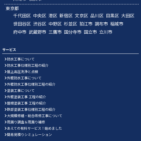
東京都
千代田区
中央区
港区
新宿区
文京区
品川区
目黒区
大田区
世田谷区
渋谷区
中野区
杉並区
狛江市
調布市
稲城市
府中市
武蔵野市
三鷹市
国分寺市
国立市
立川市
サービス
防水工事について
防水工事仕様別工程の紹介
屋上高圧洗浄と点検
外壁防水工事について
外壁防水工事仕様別工程の紹介
塗装工事について
外壁塗装工事 工程の紹介
屋根塗装工事 工程の紹介
鉄部塗装工事仕様別工程の紹介
大規模修繕・総合改修工事について
雨漏り調査＆雨漏り補修
あえての有料サービス！始めました
簡易見積りシミュレーション