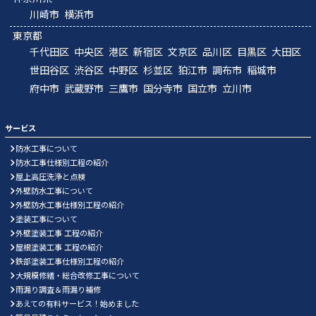
川崎市
横浜市
東京都
千代田区
中央区
港区
新宿区
文京区
品川区
目黒区
大田区
世田谷区
渋谷区
中野区
杉並区
狛江市
調布市
稲城市
府中市
武蔵野市
三鷹市
国分寺市
国立市
立川市
サービス
防水工事について
防水工事仕様別工程の紹介
屋上高圧洗浄と点検
外壁防水工事について
外壁防水工事仕様別工程の紹介
塗装工事について
外壁塗装工事 工程の紹介
屋根塗装工事 工程の紹介
鉄部塗装工事仕様別工程の紹介
大規模修繕・総合改修工事について
雨漏り調査＆雨漏り補修
あえての有料サービス！始めました