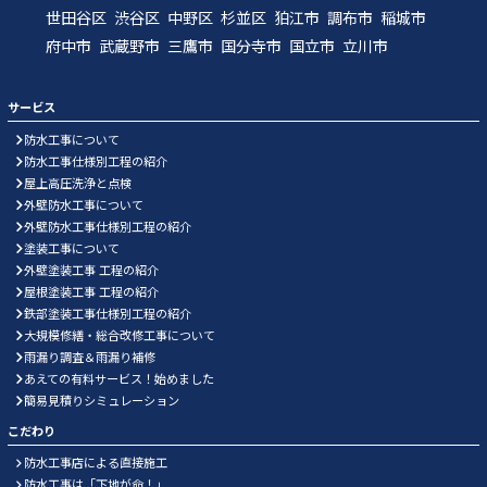
世田谷区
渋谷区
中野区
杉並区
狛江市
調布市
稲城市
府中市
武蔵野市
三鷹市
国分寺市
国立市
立川市
サービス
防水工事について
防水工事仕様別工程の紹介
屋上高圧洗浄と点検
外壁防水工事について
外壁防水工事仕様別工程の紹介
塗装工事について
外壁塗装工事 工程の紹介
屋根塗装工事 工程の紹介
鉄部塗装工事仕様別工程の紹介
大規模修繕・総合改修工事について
雨漏り調査＆雨漏り補修
あえての有料サービス！始めました
簡易見積りシミュレーション
こだわり
防水工事店による直接施工
防水工事は「下地が命！」