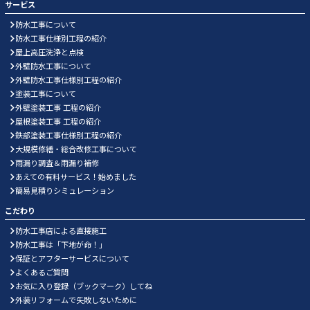
サービス
防水工事について
防水工事仕様別工程の紹介
屋上高圧洗浄と点検
外壁防水工事について
外壁防水工事仕様別工程の紹介
塗装工事について
外壁塗装工事 工程の紹介
屋根塗装工事 工程の紹介
鉄部塗装工事仕様別工程の紹介
大規模修繕・総合改修工事について
雨漏り調査＆雨漏り補修
あえての有料サービス！始めました
簡易見積りシミュレーション
こだわり
防水工事店による直接施工
防水工事は「下地が命！」
保証とアフターサービスについて
よくあるご質問
お気に入り登録（ブックマーク）してね
外装リフォームで失敗しないために