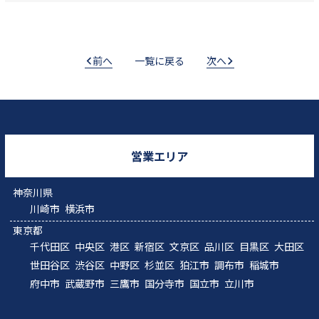
前へ
一覧に戻る
次へ
営業エリア
神奈川県
川崎市
横浜市
東京都
千代田区
中央区
港区
新宿区
文京区
品川区
目黒区
大田区
世田谷区
渋谷区
中野区
杉並区
狛江市
調布市
稲城市
府中市
武蔵野市
三鷹市
国分寺市
国立市
立川市