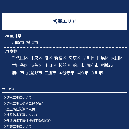
営業エリア
神奈川県
川崎市
横浜市
東京都
千代田区
中央区
港区
新宿区
文京区
品川区
目黒区
大田区
世田谷区
渋谷区
中野区
杉並区
狛江市
調布市
稲城市
府中市
武蔵野市
三鷹市
国分寺市
国立市
立川市
サービス
防水工事について
防水工事仕様別工程の紹介
屋上高圧洗浄と点検
外壁防水工事について
外壁防水工事仕様別工程の紹介
塗装工事について