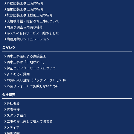
外壁塗装工事 工程の紹介
屋根塗装工事 工程の紹介
鉄部塗装工事仕様別工程の紹介
大規模修繕・総合改修工事について
雨漏り調査＆雨漏り補修
あえての有料サービス！始めました
簡易見積りシミュレーション
こだわり
防水工事店による直接施工
防水工事は「下地が命！」
保証とアフターサービスについて
よくあるご質問
お気に入り登録（ブックマーク）してね
外装リフォームで失敗しないために
会社概要
会社概要
代表挨拶
スタッフ紹介
工事の良し悪しは職人で決まる
メディア
採用情報