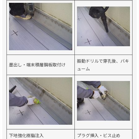
振動ドリルで穿孔後、バキ
墨出し・端末積層鋼板取付け
ューム
下地強化樹脂注入
プラグ挿入・ビス止め