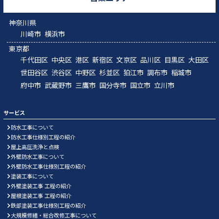
神奈川県
川崎市
横浜市
東京都
千代田区
中央区
港区
新宿区
文京区
品川区
目黒区
大田区
世田谷区
渋谷区
中野区
杉並区
狛江市
調布市
稲城市
府中市
武蔵野市
三鷹市
国分寺市
国立市
立川市
サービス
防水工事について
防水工事仕様別工程の紹介
屋上高圧洗浄と点検
外壁防水工事について
外壁防水工事仕様別工程の紹介
塗装工事について
外壁塗装工事 工程の紹介
屋根塗装工事 工程の紹介
鉄部塗装工事仕様別工程の紹介
大規模修繕・総合改修工事について