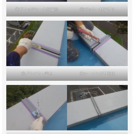
①ブリッジシール施工前
②バッカー材貼付け
③プライマー塗布
④シーリング材充填