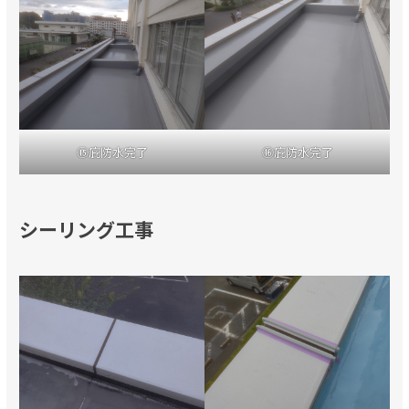
⑮庇防水完了
⑯庇防水完了
シーリング工事