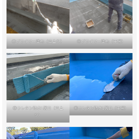
⑦プライマー塗布（立上り）
⑧プライマー塗布（平場）
⑨ウレタン防水1層目（立上
⑩ウレタン防水1層目（平場）
り）