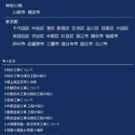
神奈川県
川崎市
横浜市
東京都
千代田区
中央区
港区
新宿区
文京区
品川区
目黒区
大田区
世田谷区
渋谷区
中野区
杉並区
狛江市
調布市
稲城市
府中市
武蔵野市
三鷹市
国分寺市
国立市
立川市
サービス
防水工事について
防水工事仕様別工程の紹介
屋上高圧洗浄と点検
外壁防水工事について
外壁防水工事仕様別工程の紹介
塗装工事について
外壁塗装工事 工程の紹介
屋根塗装工事 工程の紹介
鉄部塗装工事仕様別工程の紹介
大規模修繕・総合改修工事について
雨漏り調査＆雨漏り補修