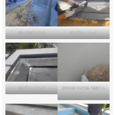
③不良部撤去作業
④入隅シーリング
⑤入隅シーリング
⑥撤去部下地補修／樹脂モル
タル