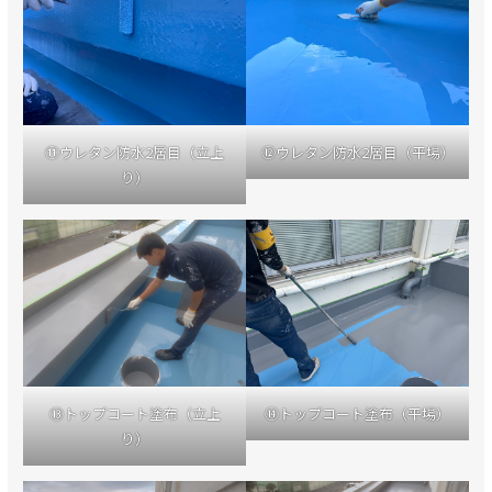
⑪ウレタン防水2層目（立上
⑫ウレタン防水2層目（平場）
り）
⑬トップコート塗布（立上
⑭トップコート塗布（平場）
り）