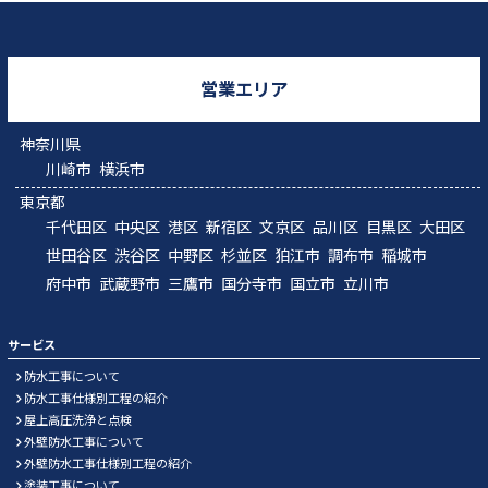
営業エリア
神奈川県
川崎市
横浜市
東京都
千代田区
中央区
港区
新宿区
文京区
品川区
目黒区
大田区
世田谷区
渋谷区
中野区
杉並区
狛江市
調布市
稲城市
府中市
武蔵野市
三鷹市
国分寺市
国立市
立川市
サービス
防水工事について
防水工事仕様別工程の紹介
屋上高圧洗浄と点検
外壁防水工事について
外壁防水工事仕様別工程の紹介
塗装工事について