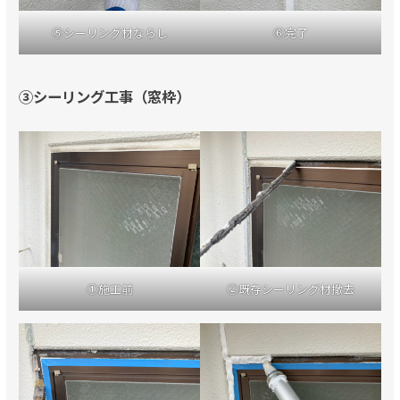
⑤シーリング材ならし
⑥完了
③シーリング工事（窓枠）
①施工前
②既存シーリング材撤去