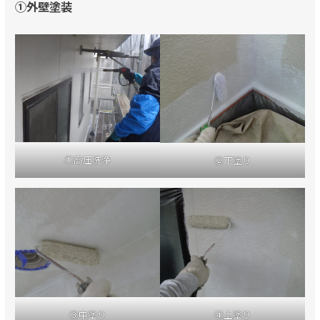
①外壁塗装
①高圧洗浄
②下塗り
③中塗り
④上塗り