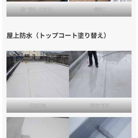
⑤上塗り（2回目）
⑥完了
屋上防水（トップコート塗り替え）
②高圧洗浄
①施工前