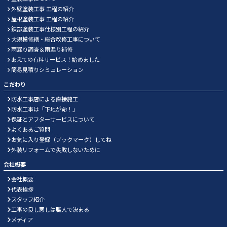
外壁塗装工事 工程の紹介
屋根塗装工事 工程の紹介
鉄部塗装工事仕様別工程の紹介
大規模修繕・総合改修工事について
雨漏り調査＆雨漏り補修
あえての有料サービス！始めました
簡易見積りシミュレーション
こだわり
防水工事店による直接施工
防水工事は「下地が命！」
保証とアフターサービスについて
よくあるご質問
お気に入り登録（ブックマーク）してね
外装リフォームで失敗しないために
会社概要
会社概要
代表挨拶
スタッフ紹介
工事の良し悪しは職人で決まる
メディア