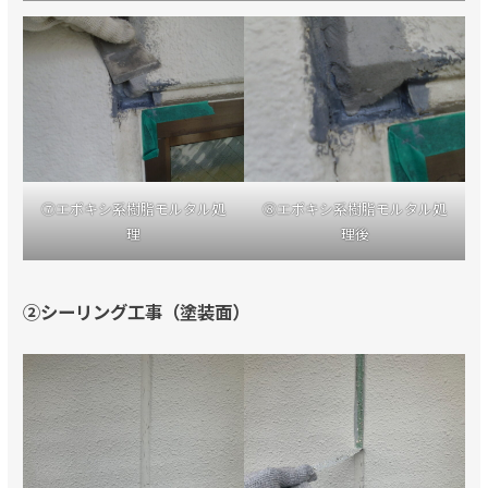
⑦エポキシ系樹脂モルタル処
⑧エポキシ系樹脂モルタル処
理
理後
②シーリング工事（塗装面）