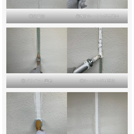
①施工前
②既存シーリング材撤去
③プライマー塗布
④シーリング材充填