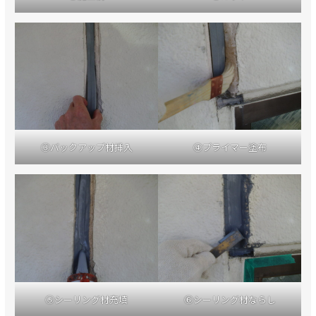
③バックアップ材挿入
④プライマー塗布
⑤シーリング材充填
⑥シーリング材ならし