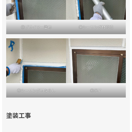
③プライマー塗布
④シーリング材充填
⑤シーリング材ならし
⑥完了
塗装工事