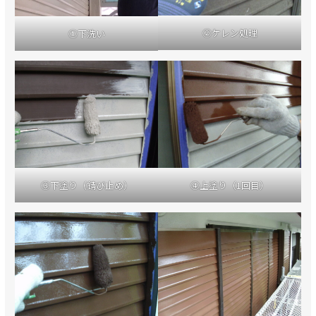
②ケレン処理
①下洗い
③下塗り（錆び止め）
④上塗り（1回目）