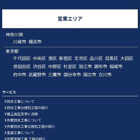
営業エリア
神奈川県
川崎市
横浜市
東京都
千代田区
中央区
港区
新宿区
文京区
品川区
目黒区
大田区
世田谷区
渋谷区
中野区
杉並区
狛江市
調布市
稲城市
府中市
武蔵野市
三鷹市
国分寺市
国立市
立川市
サービス
防水工事について
防水工事仕様別工程の紹介
屋上高圧洗浄と点検
外壁防水工事について
外壁防水工事仕様別工程の紹介
塗装工事について
外壁塗装工事 工程の紹介