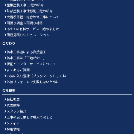
屋根塗装工事 工程の紹介
鉄部塗装工事仕様別工程の紹介
大規模修繕・総合改修工事について
雨漏り調査＆雨漏り補修
あえての有料サービス！始めました
簡易見積りシミュレーション
こだわり
防水工事店による直接施工
防水工事は「下地が命！」
保証とアフターサービスについて
よくあるご質問
お気に入り登録（ブックマーク）してね
外装リフォームで失敗しないために
会社概要
会社概要
代表挨拶
スタッフ紹介
工事の良し悪しは職人で決まる
メディア
採用情報