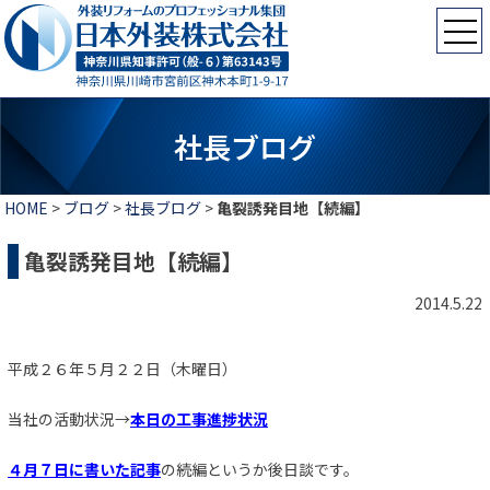
社長ブログ
HOME
>
ブログ
>
社長ブログ
>
亀裂誘発目地【続編】
亀裂誘発目地【続編】
2014.5.22
平成２６年５月２２日（木曜日）
当社の活動状況→
本日の工事進捗状況
４月７日に書いた記事
の続編というか後日談です。