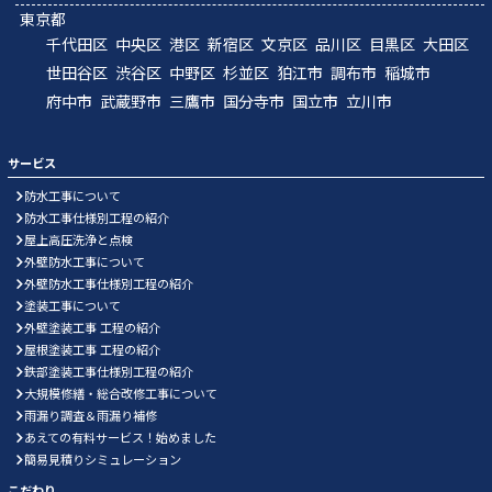
東京都
千代田区
中央区
港区
新宿区
文京区
品川区
目黒区
大田区
世田谷区
渋谷区
中野区
杉並区
狛江市
調布市
稲城市
府中市
武蔵野市
三鷹市
国分寺市
国立市
立川市
サービス
防水工事について
防水工事仕様別工程の紹介
屋上高圧洗浄と点検
外壁防水工事について
外壁防水工事仕様別工程の紹介
塗装工事について
外壁塗装工事 工程の紹介
屋根塗装工事 工程の紹介
鉄部塗装工事仕様別工程の紹介
大規模修繕・総合改修工事について
雨漏り調査＆雨漏り補修
あえての有料サービス！始めました
簡易見積りシミュレーション
こだわり