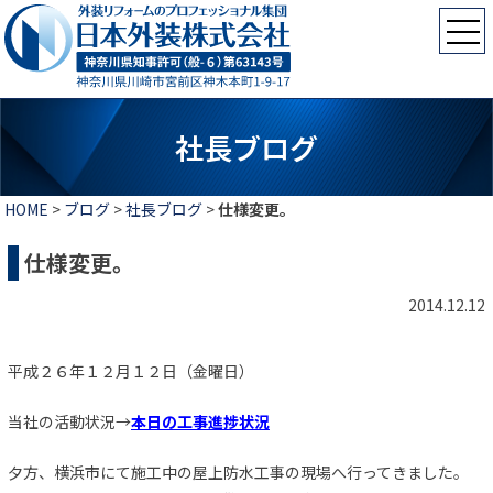
社長ブログ
HOME
>
ブログ
>
社長ブログ
>
仕様変更。
仕様変更。
2014.12.12
平成２６年１２月１２日（金曜日）
当社の活動状況→
本日の工事進捗状況
夕方、横浜市にて施工中の屋上防水工事の現場へ行ってきました。