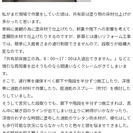
私がまだ現場で作業をしていた頃は、共有部は塗り物の床材仕上げが
多かったと思います。
単純に美観の為に塗床材で仕上げたり、軒裏や階下への影響を考えて
塗膜防水材で仕上げたりするのですが、新築とは違いリフォーム工事
では、簡単に入居者さまの通行制限できませんので、段取りが結構大
変なのです。
『共有部床施工の為、8：00～17：00は入退出できません。』などと
強引な周知書を出そうものなら間違いなくクレームがきてしまいま
す。
そこで、通行帯を確保すべく廊下や階段を半分ずつ施工したり、深夜
帯に速乾の材料で作業したり、超速乾のスプレー（吹付）を検討した
りしていました。
そうして苦労した段取りでも、廊下や階段を半分ずつ施工すれば、真
ん中に継ぎ目のラインが出てしまい仕上りに納得がいかなかったり、
深夜のわずかな時間に塗布した速乾のウレタン防水材が、硬化はして
も歩行可能な状況にならなかったりと色々と頭を悩ませてきました。
あの時代を知る職人さんには、あるあるだと思います。