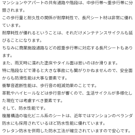
マンションやアパートの共有通路や階段は、中歩行帯～重歩行帯に分
類されます。
この歩行量と耐久性の関係が耐摩耗性で、長尺シート材は非常に優れ
ています。
耐摩耗性が優れるということは、それだけメンテナンスサイクルも延
びることになります。
ちなみに商業施設通路などの超重歩行帯に対応する長尺シートもあり
ます。
また、雨天時に濡れた塗床やタイル面は思いのほか滑ります。
特に階段などで滑ると大きな事故にも繋がりかねませんので、安全面
からも防滑性能は大事な要素です。
衝撃音遮断性能は、歩行音の軽減効果のことです。
革靴やハイヒールなどは歩行音が響くので、生活サイクルが多様化し
た現在では考慮すべき要素です。
そして、防水性能です。
複層構造の塩化ビニル系のシートは、近年ではマンションのベランダ
防水にも採用されているほど防水性能に優れています。
ウレタン防水を併用した防水工法が確立されていますので安心です。