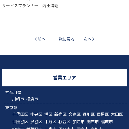
サービスプランナー 内田博昭
前へ
一覧に戻る
次へ
営業エリア
神奈川県
川崎市
横浜市
東京都
千代田区
中央区
港区
新宿区
文京区
品川区
目黒区
大田区
世田谷区
渋谷区
中野区
杉並区
狛江市
調布市
稲城市
府中市
武蔵野市
三鷹市
国分寺市
国立市
立川市