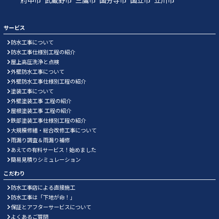
サービス
防水工事について
防水工事仕様別工程の紹介
屋上高圧洗浄と点検
外壁防水工事について
外壁防水工事仕様別工程の紹介
塗装工事について
外壁塗装工事 工程の紹介
屋根塗装工事 工程の紹介
鉄部塗装工事仕様別工程の紹介
大規模修繕・総合改修工事について
雨漏り調査＆雨漏り補修
あえての有料サービス！始めました
簡易見積りシミュレーション
こだわり
防水工事店による直接施工
防水工事は「下地が命！」
保証とアフターサービスについて
よくあるご質問