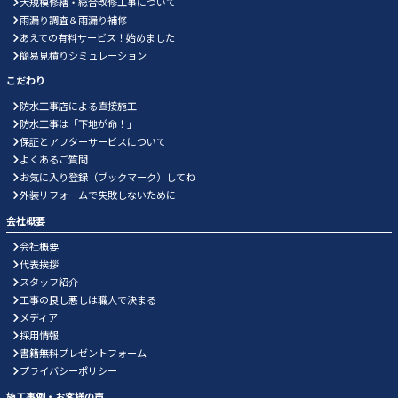
大規模修繕・総合改修工事について
雨漏り調査＆雨漏り補修
あえての有料サービス！始めました
簡易見積りシミュレーション
こだわり
防水工事店による直接施工
防水工事は「下地が命！」
保証とアフターサービスについて
よくあるご質問
お気に入り登録（ブックマーク）してね
外装リフォームで失敗しないために
会社概要
会社概要
代表挨拶
スタッフ紹介
工事の良し悪しは職人で決まる
メディア
採用情報
書籍無料プレゼントフォーム
プライバシーポリシー
施工事例・お客様の声