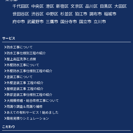
千代田区
中央区
港区
新宿区
文京区
品川区
目黒区
大田区
世田谷区
渋谷区
中野区
杉並区
狛江市
調布市
稲城市
府中市
武蔵野市
三鷹市
国分寺市
国立市
立川市
サービス
防水工事について
防水工事仕様別工程の紹介
屋上高圧洗浄と点検
外壁防水工事について
外壁防水工事仕様別工程の紹介
塗装工事について
外壁塗装工事 工程の紹介
屋根塗装工事 工程の紹介
鉄部塗装工事仕様別工程の紹介
大規模修繕・総合改修工事について
雨漏り調査＆雨漏り補修
あえての有料サービス！始めました
簡易見積りシミュレーション
こだわり