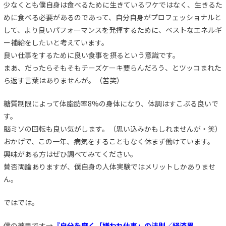
少なくとも僕自身は食べるために生きているワケではなく、生きるた
めに食べる必要があるのであって、自分自身がプロフェッショナルと
して、より良いパフォーマンスを発揮するために、ベストなエネルギ
ー補給をしたいと考えています。
良い仕事をするために良い食事を摂るという意識です。
まあ、だったらそもそもチーズケーキ要らんだろう、とツッコまれた
ら返す言葉はありませんが。（苦笑）
糖質制限によって体脂肪率8%の身体になり、体調はすこぶる良いで
す。
脳ミソの回転も良い気がします。（思い込みかもしれませんが・笑）
おかげで、この一年、病気をすることもなく休まず働けています。
興味がある方はぜひ調べてみてください。
賛否両論ありますが、僕自身の人体実験ではメリットしかありませ
ん。
ではでは。
僕の著書です→
『自分を磨く「嫌われ仕事」の法則／経済界