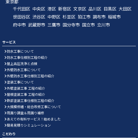
東京都
千代田区
中央区
港区
新宿区
文京区
品川区
目黒区
大田区
世田谷区
渋谷区
中野区
杉並区
狛江市
調布市
稲城市
府中市
武蔵野市
三鷹市
国分寺市
国立市
立川市
サービス
防水工事について
防水工事仕様別工程の紹介
屋上高圧洗浄と点検
外壁防水工事について
外壁防水工事仕様別工程の紹介
塗装工事について
外壁塗装工事 工程の紹介
屋根塗装工事 工程の紹介
鉄部塗装工事仕様別工程の紹介
大規模修繕・総合改修工事について
雨漏り調査＆雨漏り補修
あえての有料サービス！始めました
簡易見積りシミュレーション
こだわり