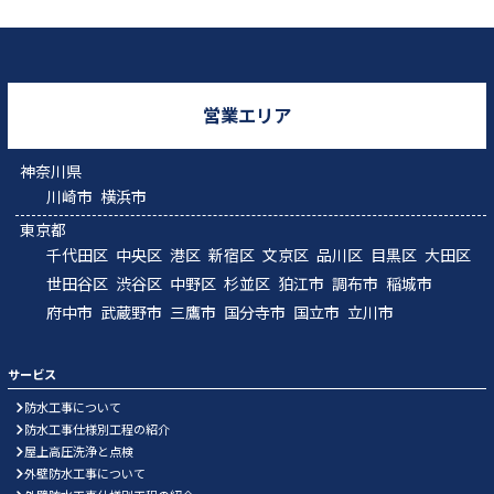
営業エリア
神奈川県
川崎市
横浜市
東京都
千代田区
中央区
港区
新宿区
文京区
品川区
目黒区
大田区
世田谷区
渋谷区
中野区
杉並区
狛江市
調布市
稲城市
府中市
武蔵野市
三鷹市
国分寺市
国立市
立川市
サービス
防水工事について
防水工事仕様別工程の紹介
屋上高圧洗浄と点検
外壁防水工事について