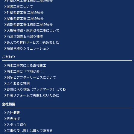
外壁防水工事仕様別工程の紹介
塗装工事について
外壁塗装工事 工程の紹介
屋根塗装工事 工程の紹介
鉄部塗装工事仕様別工程の紹介
大規模修繕・総合改修工事について
雨漏り調査＆雨漏り補修
あえての有料サービス！始めました
簡易見積りシミュレーション
こだわり
防水工事店による直接施工
防水工事は「下地が命！」
保証とアフターサービスについて
よくあるご質問
お気に入り登録（ブックマーク）してね
外装リフォームで失敗しないために
会社概要
会社概要
代表挨拶
スタッフ紹介
工事の良し悪しは職人で決まる