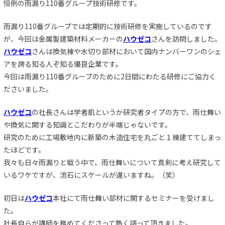
恒例の雨漏り110番グループ技術研修です。
雨漏り110番グループでは定期的に技術研修を実施しているのです
が、今回は金属製建築材料メーカーの
ハウゼコ
さんを訪問しました。
ハウゼコ
さんは換気棟や水切り部材において国内ナンバーワンのシェ
アを誇る知る人ぞ知る優良企業です。
今回は雨漏り110番グループのために2日間にわたる研修にご協力く
ださいました。
ハウゼコ
の社長さんは学者肌というか研究者タイプの方で、雨仕舞い
や換気に関する知識とこだわりが半端じゃないです。
研究のために工場敷地内に新築の木造住宅を丸ごと１棟建ててしまっ
たほどです。
我々も日々雨漏りと戦う中で、雨仕舞いについて真剣に考え研究して
いるワケですが、流石にスケールが違いますね。（笑）
初日は
ハウゼコ
本社にて雨仕舞い部材に関するセミナーを受けまし
た。
社長自らが講師を務めてくださって熱く語って頂きました。