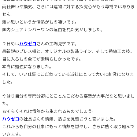
雨仕舞いや換気、さらには建物に対する探究心がもう尋常ではありま
せん。
熱い思いというか情熱がもの凄いです。
国内シェアナンバーワンの理由を見た気がしました。
２日めは
ハウゼコ
さんの工場見学です。
最新鋭のプレス機と、オリジナルの製造ライン、そして熟練工の技。
目に入るもの全てが素晴らしかったです。
本当に勉強になりました。
そして、いい仕事にこだわっている当社にとって大いに刺激になりま
した。
やはり自分の専門分野にとことんこだわる姿勢が大事だなと思いまし
た。
おそらくそれは情熱から生まれるものでしょう。
ハウゼコ
の社長さんの情熱、熱さを見習おうと誓いました。
これからも自分の仕事にもっと情熱を燃やし、さらに熱く取り組んで
いきます。