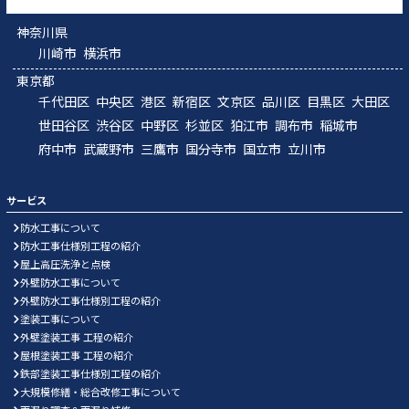
神奈川県
川崎市
横浜市
東京都
千代田区
中央区
港区
新宿区
文京区
品川区
目黒区
大田区
世田谷区
渋谷区
中野区
杉並区
狛江市
調布市
稲城市
府中市
武蔵野市
三鷹市
国分寺市
国立市
立川市
サービス
防水工事について
防水工事仕様別工程の紹介
屋上高圧洗浄と点検
外壁防水工事について
外壁防水工事仕様別工程の紹介
塗装工事について
外壁塗装工事 工程の紹介
屋根塗装工事 工程の紹介
鉄部塗装工事仕様別工程の紹介
大規模修繕・総合改修工事について