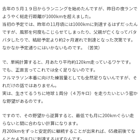
去年の５月１９日からランニングを始めたんですが、昨日の夜ランで
ようやく総走行距離が1000kmを超えました。
当初の予定では、昨年の11月頃には1000kmに到達するはずだったん
ですが、風邪を何度もこじらせてしまったり、父親が亡くなってバタ
バタしたりで、結局予定より約2ヶ月遅れで到達となった次第です。
なかなか予定通りにはいかないものです。（苦笑）
で、単純計算すると、月あたり平均約120km走っているワケです。
でも、正直言ってこれでは全く足りないのです。
フルマラソン本番に向けた練習量としても全然足りないんですが、そ
れだけの話ではありません。
実は、生きてるうちに地球１周分（４万キロ）を走りたいという密か
な野望があるのです。
ですので、その野望から逆算すると、最低でも月に200kmぐらい走
らないと間に合わない計算になります。
月200kmをずっと安定的に継続することが出来れば、65歳前後でな
んとか４万キロに到達するはずなんです。