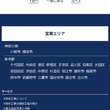
前へ
一覧に戻る
次へ
営業エリア
神奈川県
川崎市
横浜市
東京都
千代田区
中央区
港区
新宿区
文京区
品川区
目黒区
大田区
世田谷区
渋谷区
中野区
杉並区
狛江市
調布市
稲城市
府中市
武蔵野市
三鷹市
国分寺市
国立市
立川市
サービス
防水工事について
防水工事仕様別工程の紹介
屋上高圧洗浄と点検