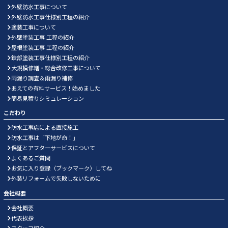
外壁防水工事について
外壁防水工事仕様別工程の紹介
塗装工事について
外壁塗装工事 工程の紹介
屋根塗装工事 工程の紹介
鉄部塗装工事仕様別工程の紹介
大規模修繕・総合改修工事について
雨漏り調査＆雨漏り補修
あえての有料サービス！始めました
簡易見積りシミュレーション
こだわり
防水工事店による直接施工
防水工事は「下地が命！」
保証とアフターサービスについて
よくあるご質問
お気に入り登録（ブックマーク）してね
外装リフォームで失敗しないために
会社概要
会社概要
代表挨拶