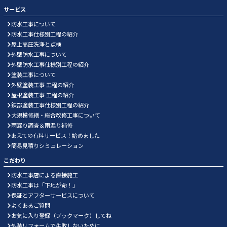
サービス
防水工事について
防水工事仕様別工程の紹介
屋上高圧洗浄と点検
外壁防水工事について
外壁防水工事仕様別工程の紹介
塗装工事について
外壁塗装工事 工程の紹介
屋根塗装工事 工程の紹介
鉄部塗装工事仕様別工程の紹介
大規模修繕・総合改修工事について
雨漏り調査＆雨漏り補修
あえての有料サービス！始めました
簡易見積りシミュレーション
こだわり
防水工事店による直接施工
防水工事は「下地が命！」
保証とアフターサービスについて
よくあるご質問
お気に入り登録（ブックマーク）してね
外装リフォームで失敗しないために