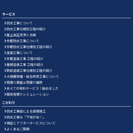
サービス
防水工事について
防水工事仕様別工程の紹介
屋上高圧洗浄と点検
外壁防水工事について
外壁防水工事仕様別工程の紹介
塗装工事について
外壁塗装工事 工程の紹介
屋根塗装工事 工程の紹介
鉄部塗装工事仕様別工程の紹介
大規模修繕・総合改修工事について
雨漏り調査＆雨漏り補修
あえての有料サービス！始めました
簡易見積りシミュレーション
こだわり
防水工事店による直接施工
防水工事は「下地が命！」
保証とアフターサービスについて
よくあるご質問