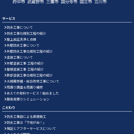
府中市
武蔵野市
三鷹市
国分寺市
国立市
立川市
サービス
防水工事について
防水工事仕様別工程の紹介
屋上高圧洗浄と点検
外壁防水工事について
外壁防水工事仕様別工程の紹介
塗装工事について
外壁塗装工事 工程の紹介
屋根塗装工事 工程の紹介
鉄部塗装工事仕様別工程の紹介
大規模修繕・総合改修工事について
雨漏り調査＆雨漏り補修
あえての有料サービス！始めました
簡易見積りシミュレーション
こだわり
防水工事店による直接施工
防水工事は「下地が命！」
保証とアフターサービスについて