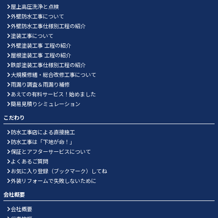
屋上高圧洗浄と点検
外壁防水工事について
外壁防水工事仕様別工程の紹介
塗装工事について
外壁塗装工事 工程の紹介
屋根塗装工事 工程の紹介
鉄部塗装工事仕様別工程の紹介
大規模修繕・総合改修工事について
雨漏り調査＆雨漏り補修
あえての有料サービス！始めました
簡易見積りシミュレーション
こだわり
防水工事店による直接施工
防水工事は「下地が命！」
保証とアフターサービスについて
よくあるご質問
お気に入り登録（ブックマーク）してね
外装リフォームで失敗しないために
会社概要
会社概要