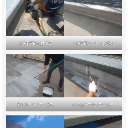
③端末部防水材撤去
④端末部シーリング処理
⑤平場プライマー塗布
⑥立上りプライマー塗布