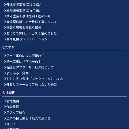
外壁塗装工事 工程の紹介
屋根塗装工事 工程の紹介
鉄部塗装工事仕様別工程の紹介
大規模修繕・総合改修工事について
雨漏り調査＆雨漏り補修
あえての有料サービス！始めました
簡易見積りシミュレーション
こだわり
防水工事店による直接施工
防水工事は「下地が命！」
保証とアフターサービスについて
よくあるご質問
お気に入り登録（ブックマーク）してね
外装リフォームで失敗しないために
会社概要
会社概要
代表挨拶
スタッフ紹介
工事の良し悪しは職人で決まる
メディア