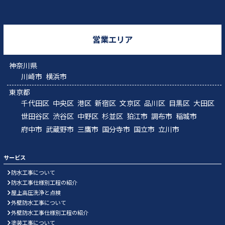
営業エリア
神奈川県
川崎市
横浜市
東京都
千代田区
中央区
港区
新宿区
文京区
品川区
目黒区
大田区
世田谷区
渋谷区
中野区
杉並区
狛江市
調布市
稲城市
府中市
武蔵野市
三鷹市
国分寺市
国立市
立川市
サービス
防水工事について
防水工事仕様別工程の紹介
屋上高圧洗浄と点検
外壁防水工事について
外壁防水工事仕様別工程の紹介
塗装工事について