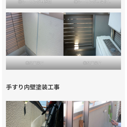
③シーリング材充填
④シーリング材ならし
⑤施工完了
⑥施工完了
手すり内壁塗装工事