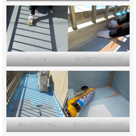
⑪シート転圧
⑫入隅部補強メッシュ貼り
⑬ウレタン1層目塗布
⑭ドレン廻りシーリング処理