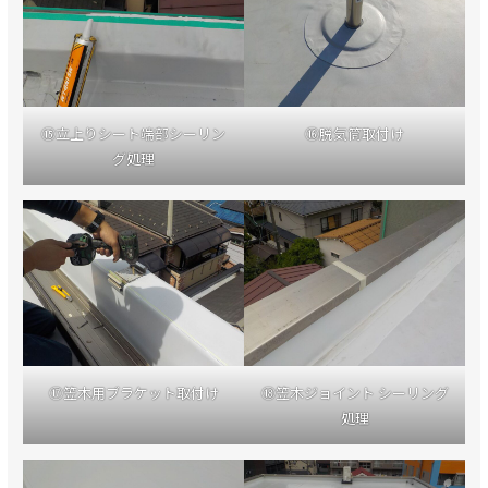
⑮立上りシート端部シーリン
⑯脱気筒取付け
グ処理
⑰笠木用ブラケット取付け
⑱笠木ジョイント シーリング
処理