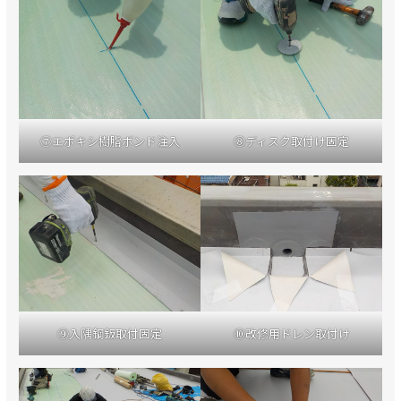
⑦エポキシ樹脂ボンド注入
⑧ディスク取付け固定
⑨入隅鋼鈑取付固定
⑩改修用ドレン取付け