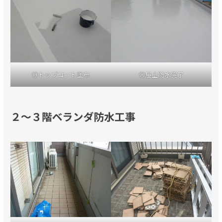
⑲トップコート塗布
⑳屋上防水完了
２～３階ベランダ防水工事