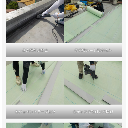
③入隅鋼板撤去
④絶縁シート敷き込み
⑤ジョイントテープ貼り
⑥ディスク取付け穴開け