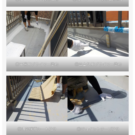
⑦平場用プライマー塗布
⑧立上り用プライマー塗布
⑨通気緩衝シート貼り
⑩ジョイントテープ貼り