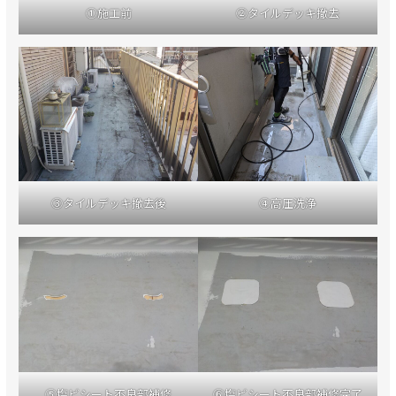
①施工前
②タイルデッキ撤去
③タイルデッキ撤去後
④高圧洗浄
⑤塩ビシート不良部補修
⑥塩ビシート不良部補修完了