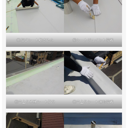
⑪塩ビシート敷き込み
⑫シートジョイント溶着
⑬立上り絶縁シート貼り
⑭立上りシート端部溶着