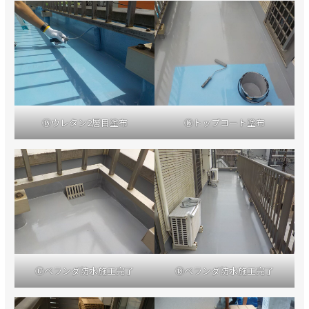
⑮ウレタン2層目塗布
⑯トップコート塗布
⑰ベランダ防水施工完了
⑱ベランダ防水施工完了