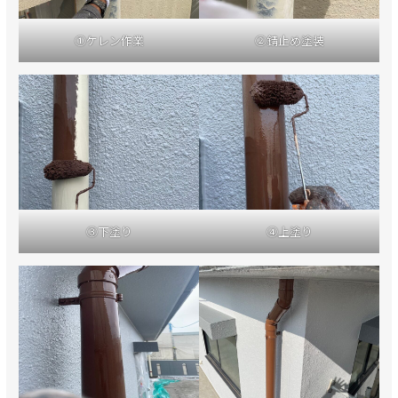
①ケレン作業
②錆止め塗装
③下塗り
④上塗り