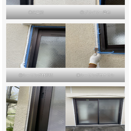
①施工前
②プライマー塗布
③シーリング材充填
④シーリング材ナラシ