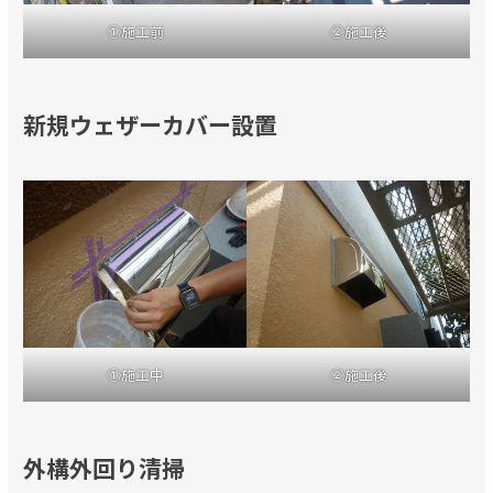
①施工前
②施工後
新規ウェザーカバー設置
①施工中
②施工後
外構外回り清掃