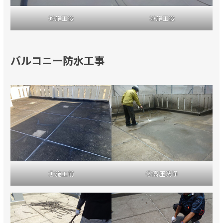
⑲施工後
⑳施工後
バルコニー防水工事
①施工前
②高圧洗浄