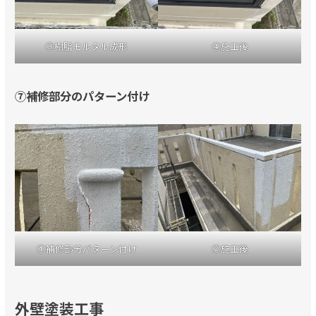
③樹脂モルタル成形
④施工後
⑦補修部分のパターン付け
①補修部分パターン付け
②施工後
外壁塗装工事