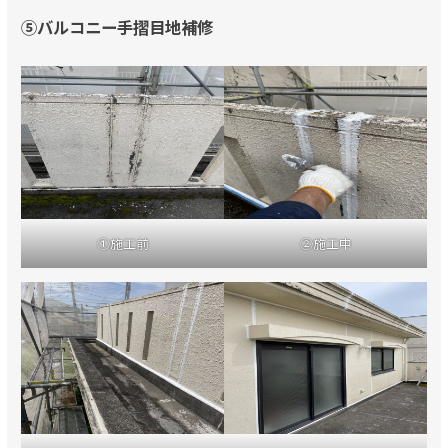
⑤バルコニー手摺目地補修
①施工前
②施工中