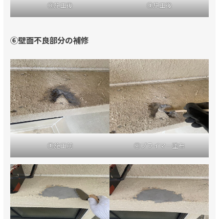
③施工後
④施工後
⑥壁面不良部分の補修
①施工前
②プライマー塗布