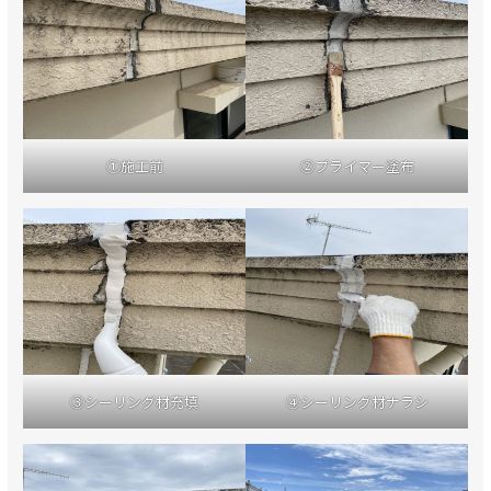
①施工前
②プライマー塗布
③シーリング材充填
④シーリング材ナラシ