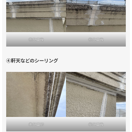
⑤施工後
⑥施工後
④軒天などのシーリング
①施工前
②施工後