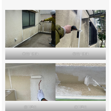
①高圧洗浄
②高圧洗浄
③下塗り
④下塗り