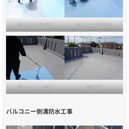
⑮ウレタン1層目塗布
⑯ウレタン2層目塗布
⑰トップコート塗布
⑱施工後
バルコニー側溝防水工事