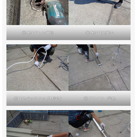
③既存ドレン補修
④既存目地撤去
⑤目地バックアップ材設置
⑥プライマー塗布