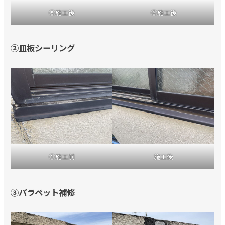
⑤施工後
⑥施工後
②皿板シーリング
①施工前
施工後
③パラペット補修