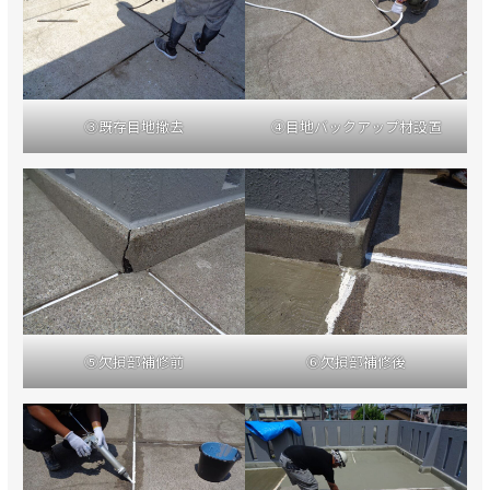
③既存目地撤去
④目地バックアップ材設置
⑤欠損部補修前
⑥欠損部補修後