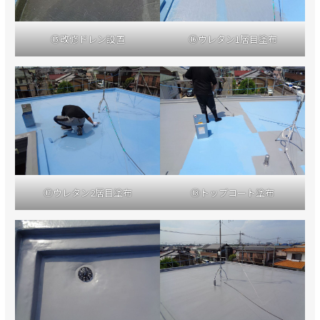
⑮改修ドレン設置
⑯ウレタン1層目塗布
⑰ウレタン2層目塗布
⑱トップコート塗布