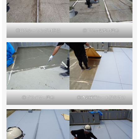
⑦目地シーリング材充填
⑧下地材調整材塗布
⑨プライマー塗布
⑩通気緩衝シート貼り付け