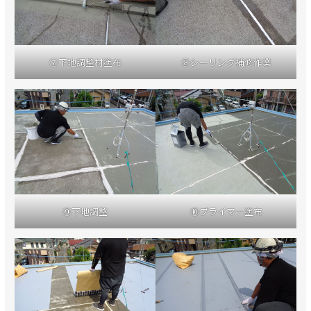
⑦下地調整材塗布
⑧シーリング補修作業
⑨下地調整
⑩プライマー塗布