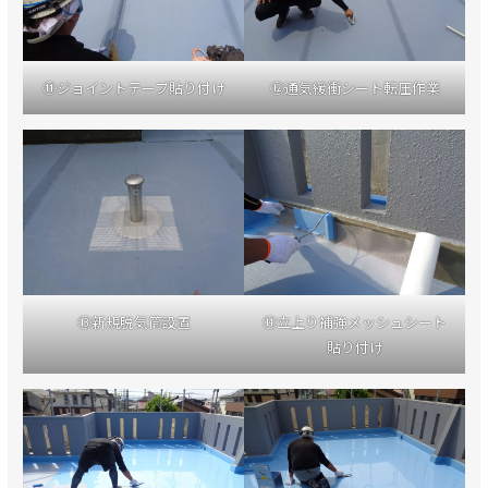
⑪ジョイントテープ貼り付け
⑫通気緩衝シート転圧作業
⑬新規脱気筒設置
⑭立上り補強メッシュシート
貼り付け