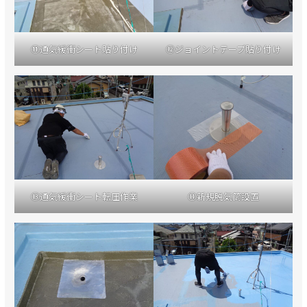
⑪通気緩衝シート貼り付け
⑫ジョイントテープ貼り付け
⑬通気緩衝シート転圧作業
⑭新規脱気筒設置