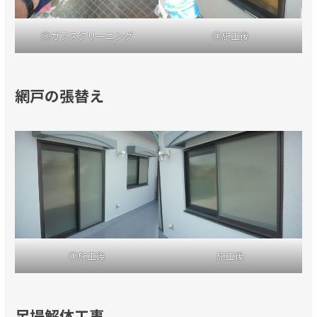
③ガラスクリーニング
④施工後
網戸の張替え
①施工後
施工後
足場解体工事