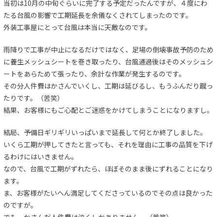
当初は10月の中旬ぐらいに完了する予定だったんですが、４度にわ
たる台風の影響で工期延長を余儀なくされてしまったのです。
外装工事屋にとって台風は本当に天敵なのです。
雨降りで工事が中止になるだけではなく、足場の倒壊事故予防のため
に養生メッシュシートを巻き取ったり、台風通過後はそのメッシュシ
ートをあらためて張ったり、余計な作業が発生するのです。
その分人件費はかさんでいくし、工期は延びるし、もうふんだり蹴っ
たりです。（苦笑）
結果、お客様にもご心配とご迷惑をかけてしまうことになりますし。
結局、予備日ギリギリいっぱいまで延長して何とか終了しました。
いくら工期が押してきたと言っても、それを理由に工事の品質を下げ
るわけにはいきません。
なので、台風で工期がずれたら、ほぼそのまま後にずれることになり
ます。
ま、お客様がたいへん満足してくださっているのでその点は良かった
のですが。