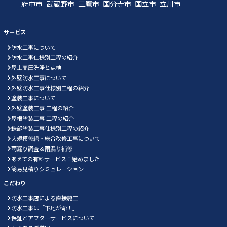
府中市
武蔵野市
三鷹市
国分寺市
国立市
立川市
サービス
防水工事について
防水工事仕様別工程の紹介
屋上高圧洗浄と点検
外壁防水工事について
外壁防水工事仕様別工程の紹介
塗装工事について
外壁塗装工事 工程の紹介
屋根塗装工事 工程の紹介
鉄部塗装工事仕様別工程の紹介
大規模修繕・総合改修工事について
雨漏り調査＆雨漏り補修
あえての有料サービス！始めました
簡易見積りシミュレーション
こだわり
防水工事店による直接施工
防水工事は「下地が命！」
保証とアフターサービスについて