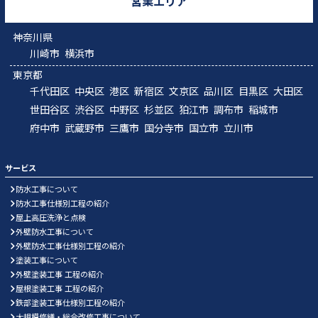
営業エリア
神奈川県
川崎市
横浜市
東京都
千代田区
中央区
港区
新宿区
文京区
品川区
目黒区
大田区
世田谷区
渋谷区
中野区
杉並区
狛江市
調布市
稲城市
府中市
武蔵野市
三鷹市
国分寺市
国立市
立川市
サービス
防水工事について
防水工事仕様別工程の紹介
屋上高圧洗浄と点検
外壁防水工事について
外壁防水工事仕様別工程の紹介
塗装工事について
外壁塗装工事 工程の紹介
屋根塗装工事 工程の紹介
鉄部塗装工事仕様別工程の紹介
大規模修繕・総合改修工事について