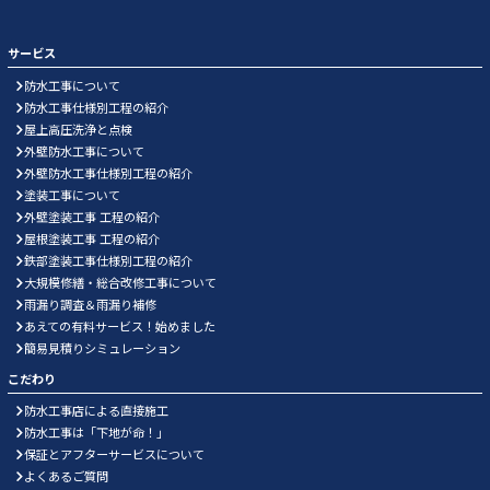
サービス
防水工事について
防水工事仕様別工程の紹介
屋上高圧洗浄と点検
外壁防水工事について
外壁防水工事仕様別工程の紹介
塗装工事について
外壁塗装工事 工程の紹介
屋根塗装工事 工程の紹介
鉄部塗装工事仕様別工程の紹介
大規模修繕・総合改修工事について
雨漏り調査＆雨漏り補修
あえての有料サービス！始めました
簡易見積りシミュレーション
こだわり
防水工事店による直接施工
防水工事は「下地が命！」
保証とアフターサービスについて
よくあるご質問