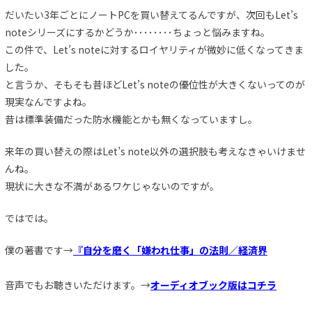
だいたい3年ごとにノートPCを買い替えてるんですが、次回もLet’s
noteシリーズにするかどうか････････ちょっと悩みますね。
この件で、Let’s noteに対するロイヤリティが微妙に低くなってきま
した。
と言うか、そもそも昔ほどLet’s noteの優位性が大きくないってのが
現実なんですよね。
昔は標準装備だった防水機能とかも無くなっていますし。
来年の買い替えの際はLet’s note以外の選択肢も考えなきゃいけませ
んね。
現状に大きな不満があるワケじゃないのですが。
ではでは。
僕の著書です→
『自分を磨く「嫌われ仕事」の法則／経済界
音声でもお聴きいただけます。→
オーディオブック版はコチラ