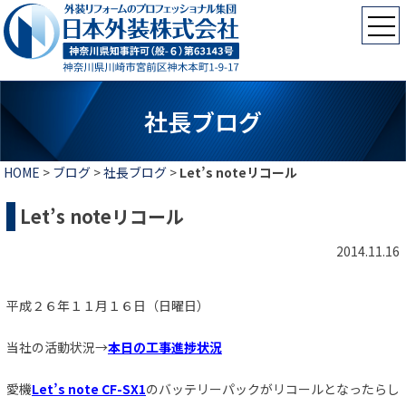
社長ブログ
HOME
>
ブログ
>
社長ブログ
>
Let’s noteリコール
Let’s noteリコール
2014.11.16
平成２６年１１月１６日（日曜日）
当社の活動状況→
本日の工事進捗状況
愛機
Let’s note CF-SX1
のバッテリーパックがリコールとなったらし