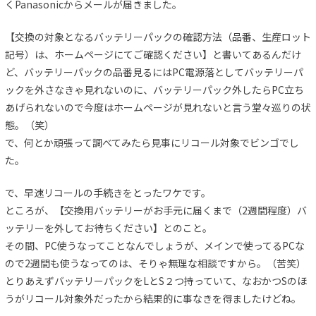
くPanasonicからメールが届きました。
【交換の対象となるバッテリーパックの確認方法（品番、生産ロット
記号）は、ホームページにてご確認ください】と書いてあるんだけ
ど、バッテリーパックの品番見るにはPC電源落としてバッテリーパ
ックを外さなきゃ見れないのに、バッテリーパック外したらPC立ち
あげられないので今度はホームページが見れないと言う堂々巡りの状
態。（笑）
で、何とか頑張って調べてみたら見事にリコール対象でビンゴでし
た。
で、早速リコールの手続きをとったワケです。
ところが、【交換用バッテリーがお手元に届くまで（2週間程度）バ
ッテリーを外してお待ちください】とのこと。
その間、PC使うなってことなんでしょうが、メインで使ってるPCな
ので2週間も使うなってのは、そりゃ無理な相談ですから。（苦笑）
とりあえずバッテリーパックをLとS２つ持っていて、なおかつSのほ
うがリコール対象外だったから結果的に事なきを得ましたけどね。