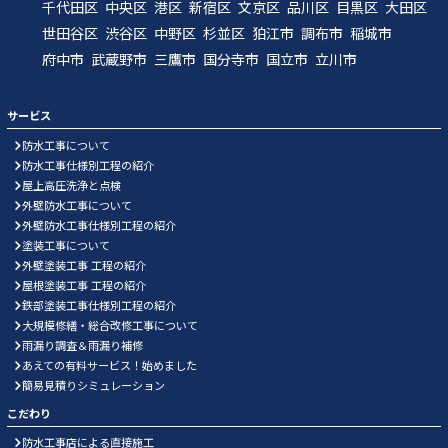
千代田区
中央区
港区
新宿区
文京区
品川区
目黒区
大田区
世田谷区
渋谷区
中野区
杉並区
狛江市
調布市
稲城市
府中市
武蔵野市
三鷹市
国分寺市
国立市
立川市
サービス
防水工事について
防水工事仕様別工程の紹介
屋上高圧洗浄と点検
外壁防水工事について
外壁防水工事仕様別工程の紹介
塗装工事について
外壁塗装工事 工程の紹介
屋根塗装工事 工程の紹介
鉄部塗装工事仕様別工程の紹介
大規模修繕・総合改修工事について
雨漏り調査＆雨漏り補修
あえての有料サービス！始めました
簡易見積りシミュレーション
こだわり
防水工事店による直接施工