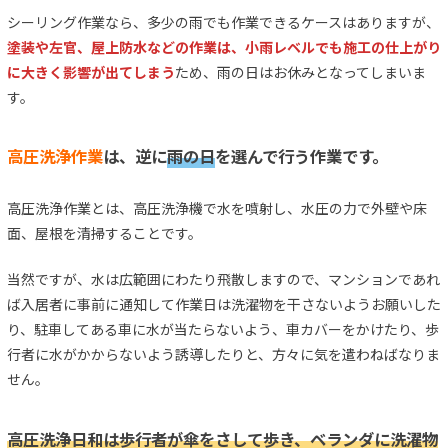
シーリング作業なら、多少の雨でも作業できるケースはありますが、
塗装や左官、屋上防水などの作業は、小雨レベルでも施工の仕上がり
に大きく影響が出てしまう
ため、雨の日はお休みとなってしまいま
す。
高圧洗浄作業
は、逆に
雨の日
を選んで行う作業です。
高圧洗浄作業とは、高圧洗浄機で水を噴射し、水圧の力で外壁や床
面、屋根を清掃することです。
当然ですが、水は広範囲にわたり飛散しますので、マンションであれ
ば入居者に事前に通知して作業日は洗濯物を干さないようお願いした
り、駐車してある車に水が当たらないよう、車カバーをかけたり、歩
行者に水がかからないよう誘導したりと、方々に気を遣わねばなりま
せん。
高圧洗浄日和は歩行者が傘をさして歩き、ベランダに洗濯物