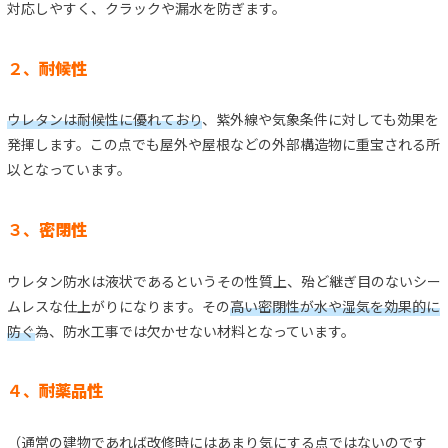
対応しやすく、クラックや漏水を防ぎます。
２、
耐候性
ウレタンは耐候性に優れており
、紫外線や気象条件に対しても効果を
発揮します。この点でも屋外や屋根などの外部構造物に重宝される所
以となっています。
３、
密閉性
ウレタン防水は液状であるというその性質上、殆ど継ぎ目のないシー
ムレスな仕上がりになります。その
高い密閉性が水や湿気を効果的に
防ぐ
為、防水工事では欠かせない材料となっています。
４、
耐薬品性
（通常の建物であれば改修時にはあまり気にする点ではないのです