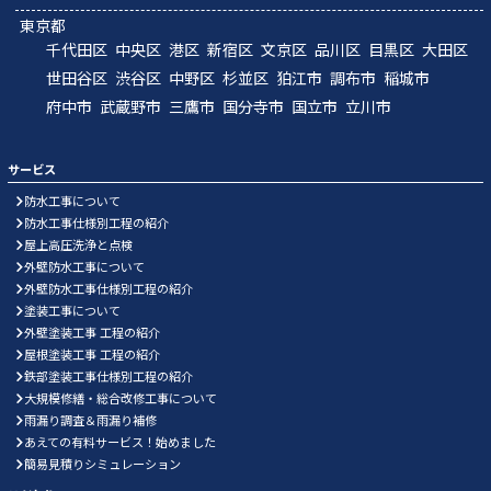
東京都
千代田区
中央区
港区
新宿区
文京区
品川区
目黒区
大田区
世田谷区
渋谷区
中野区
杉並区
狛江市
調布市
稲城市
府中市
武蔵野市
三鷹市
国分寺市
国立市
立川市
サービス
防水工事について
防水工事仕様別工程の紹介
屋上高圧洗浄と点検
外壁防水工事について
外壁防水工事仕様別工程の紹介
塗装工事について
外壁塗装工事 工程の紹介
屋根塗装工事 工程の紹介
鉄部塗装工事仕様別工程の紹介
大規模修繕・総合改修工事について
雨漏り調査＆雨漏り補修
あえての有料サービス！始めました
簡易見積りシミュレーション