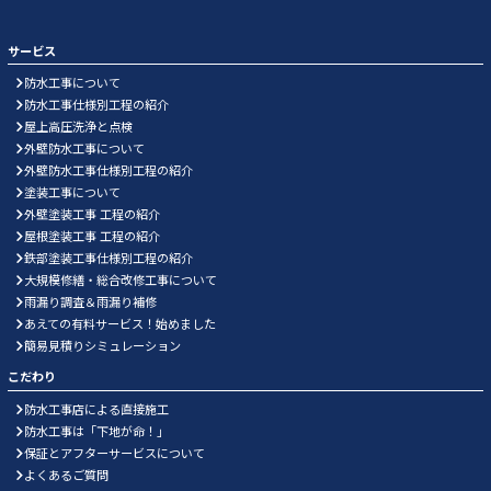
サービス
防水工事について
防水工事仕様別工程の紹介
屋上高圧洗浄と点検
外壁防水工事について
外壁防水工事仕様別工程の紹介
塗装工事について
外壁塗装工事 工程の紹介
屋根塗装工事 工程の紹介
鉄部塗装工事仕様別工程の紹介
大規模修繕・総合改修工事について
雨漏り調査＆雨漏り補修
あえての有料サービス！始めました
簡易見積りシミュレーション
こだわり
防水工事店による直接施工
防水工事は「下地が命！」
保証とアフターサービスについて
よくあるご質問