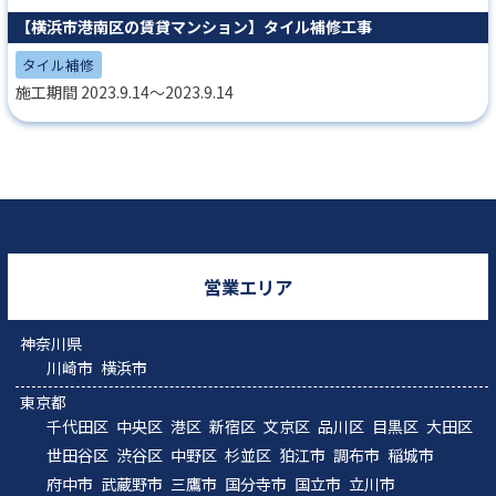
【横浜市港南区の賃貸マンション】タイル補修工事
タイル補修
施工期間 2023.9.14～2023.9.14
営業エリア
神奈川県
川崎市
横浜市
東京都
千代田区
中央区
港区
新宿区
文京区
品川区
目黒区
大田区
世田谷区
渋谷区
中野区
杉並区
狛江市
調布市
稲城市
府中市
武蔵野市
三鷹市
国分寺市
国立市
立川市