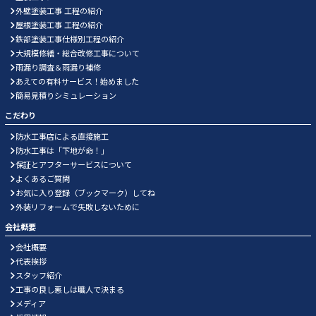
外壁塗装工事 工程の紹介
屋根塗装工事 工程の紹介
鉄部塗装工事仕様別工程の紹介
大規模修繕・総合改修工事について
雨漏り調査＆雨漏り補修
あえての有料サービス！始めました
簡易見積りシミュレーション
こだわり
防水工事店による直接施工
防水工事は「下地が命！」
保証とアフターサービスについて
よくあるご質問
お気に入り登録（ブックマーク）してね
外装リフォームで失敗しないために
会社概要
会社概要
代表挨拶
スタッフ紹介
工事の良し悪しは職人で決まる
メディア