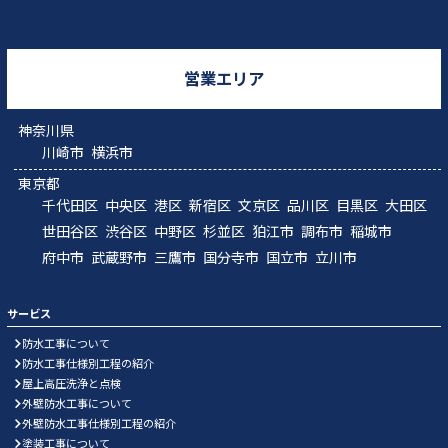
営業エリア
神奈川県
川崎市
横浜市
東京都
千代田区
中央区
港区
新宿区
文京区
品川区
目黒区
大田区
世田谷区
渋谷区
中野区
杉並区
狛江市
調布市
稲城市
府中市
武蔵野市
三鷹市
国分寺市
国立市
立川市
サービス
防水工事について
防水工事仕様別工程の紹介
屋上高圧洗浄と点検
外壁防水工事について
外壁防水工事仕様別工程の紹介
塗装工事について