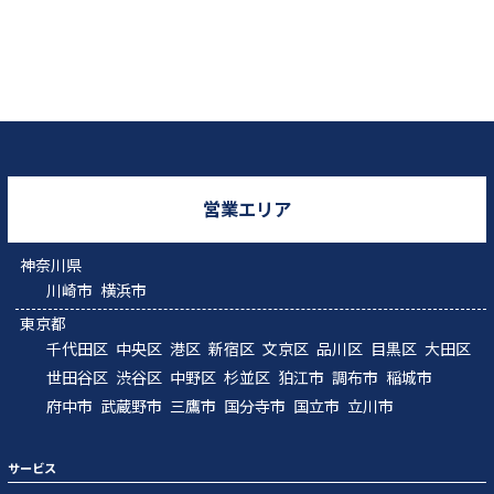
営業エリア
神奈川県
川崎市
横浜市
東京都
千代田区
中央区
港区
新宿区
文京区
品川区
目黒区
大田区
世田谷区
渋谷区
中野区
杉並区
狛江市
調布市
稲城市
府中市
武蔵野市
三鷹市
国分寺市
国立市
立川市
サービス