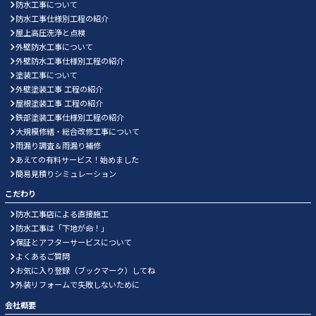
防水工事について
防水工事仕様別工程の紹介
屋上高圧洗浄と点検
外壁防水工事について
外壁防水工事仕様別工程の紹介
塗装工事について
外壁塗装工事 工程の紹介
屋根塗装工事 工程の紹介
鉄部塗装工事仕様別工程の紹介
大規模修繕・総合改修工事について
雨漏り調査＆雨漏り補修
あえての有料サービス！始めました
簡易見積りシミュレーション
こだわり
防水工事店による直接施工
防水工事は「下地が命！」
保証とアフターサービスについて
よくあるご質問
お気に入り登録（ブックマーク）してね
外装リフォームで失敗しないために
会社概要