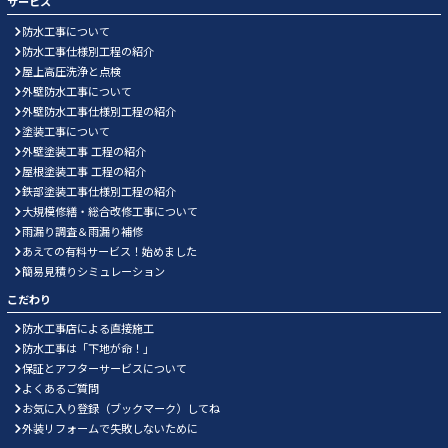
サービス
防水工事について
防水工事仕様別工程の紹介
屋上高圧洗浄と点検
外壁防水工事について
外壁防水工事仕様別工程の紹介
塗装工事について
外壁塗装工事 工程の紹介
屋根塗装工事 工程の紹介
鉄部塗装工事仕様別工程の紹介
大規模修繕・総合改修工事について
雨漏り調査＆雨漏り補修
あえての有料サービス！始めました
簡易見積りシミュレーション
こだわり
防水工事店による直接施工
防水工事は「下地が命！」
保証とアフターサービスについて
よくあるご質問
お気に入り登録（ブックマーク）してね
外装リフォームで失敗しないために